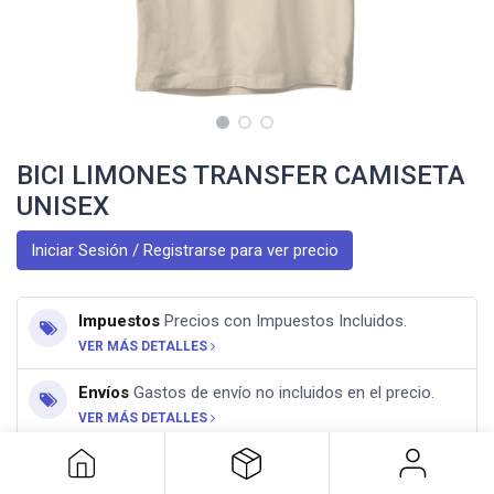
BICI LIMONES TRANSFER CAMISETA
UNISEX
Iniciar Sesión / Registrarse para ver precio
Impuestos
Precios con Impuestos Incluidos.
VER MÁS DETALLES
Envíos
Gastos de envío no incluidos en el precio.
BICI LIMONES TRANSFER CAMISETA
VER MÁS DETALLES
UNISEX
Especificaciones Camiseta Unisex
Técnicas,
composición y tallas